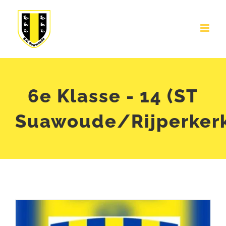
Ga
naar
inhoud
6e Klasse - 14 (ST
Suawoude/Rijperker