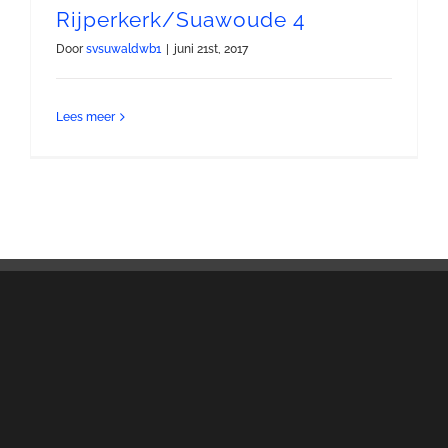
Rijperkerk/Suawoude 4
Door
svsuwaldwb1
|
juni 21st, 2017
Lees meer