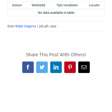
Datum
Wedstrijd
Tijd/resultaten
Locatie
No data available in table
Door
Wijbe Oegema
|
juli 4th, 2022
Share This Post With Others!
Facebook
Twitter
LinkedIn
Pinterest
E-
mail